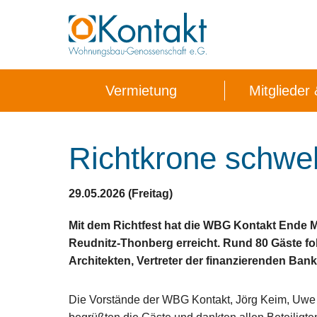
Vermietung
Mitglieder
Wohngebiete
Ansprechpartner
24h Havariedienst
Genossenschaftsportrait
Dokumente 
Wohnungss
Schlüsseld
Gesc
Richtkrone schwe
29.05.2026 (Freitag)
Mit dem Richtfest hat die WBG Kontakt Ende M
Reudnitz-Thonberg erreicht. Rund 80 Gäste fol
Architekten, Vertreter der finanzierenden Ban
Die Vorstände der WBG Kontakt, Jörg Keim, Uwe 