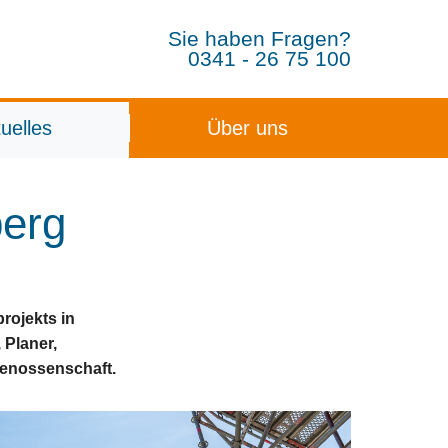
Sie haben Fragen?
0341 - 26 75 100
uelles
Über uns
stungen
e & Garagen
usfest anmelden
Unternehmen & Vereine
Wohnraumanpassung
Mitglied werden
Legionellenuntersuchung
Kontakt
Hausm
berg
rojekts in
 Planer,
 Genossenschaft.