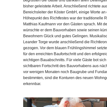
begrüßten die Gäste und dankten allen Beteiligte
bisher geleistete Arbeit. Anschließend richtete 
Bereichsleiter der Köster GmbH, einige Worte an
Höhepunkt des Richtfestes war der traditionelle R
Matthias Kaufmann vor den Gästen sprach. Mit de
wünschte er dem Bauvorhaben sowie seinen kün
Bewohnern Glück und gutes Gelingen. Musikalisc
Leander Torge wurde anschließend die Richtkrone
gezogen. Vor dem blauen Frühlingshimmel setzte 
für den erreichten Baufortschritt und den erfolgr
wichtigen Bauabschnitts. Für viele Gäste bot sich
sichtbaren Fortschritt des Bauvorhabens aus näc
vor wenigen Monaten noch Baugrube und Fundam
bestimmten, sind die Konturen des neuen Wohng
erkennbar.