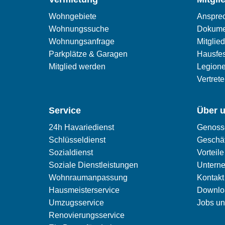
Wohngebiete
Ansprec
Wohnungssuche
Dokume
Wohnungsanfrage
Mitglied
Parkplätze & Garagen
Hausfe
Mitglied werden
Legione
Vertret
Service
Über 
24h Havariedienst
Genosse
Schlüsseldienst
Geschäf
Sozialdienst
Vorteil
Soziale Dienstleistungen
Untern
Wohnraumanpassung
Kontakt
Hausmeisterservice
Downlo
Umzugsservice
Jobs un
Renovierungsservice