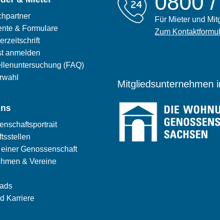
0800 /
hpartner
Für Mieter und Mit
nte & Formulare
Zum Kontaktformul
erzeitschrift
st anmelden
llenuntersuchung (FAQ)
erwahl
Mitgliedsunternehmen 
uns
nschaftsportrait
tsstellen
e einer Genossenschaft
ehmen & Vereine
ads
d Karriere