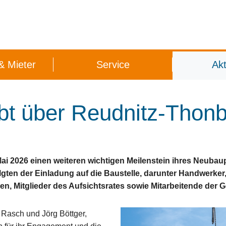
 & Mieter
Service
Akt
& Formulare
uche
ienst
häftsstellen
Sozialdienst
Wohnungsanfrage
Mitgliederzeitschrift
Vorteile einer Genossenschaft
Soziale Dienstlei
Parkplätz
Ha
bt über Reudnitz-Thon
ai 2026 einen weiteren wichtigen Meilenstein ihres Neubaup
gten der Einladung auf die Baustelle, darunter Handwerker,
ken, Mitglieder des Aufsichtsrates sowie Mitarbeitende der
Rasch und Jörg Böttger,