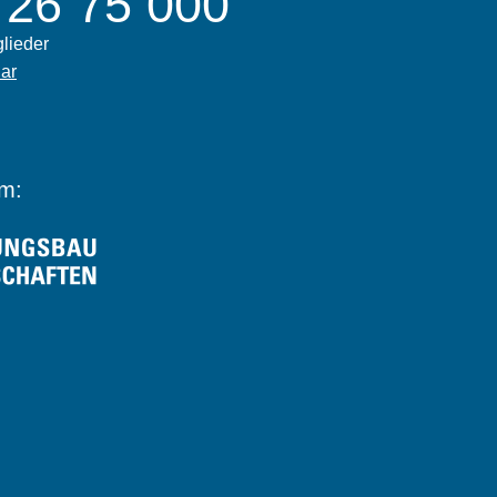
 26 75 000
glieder
ar
im: