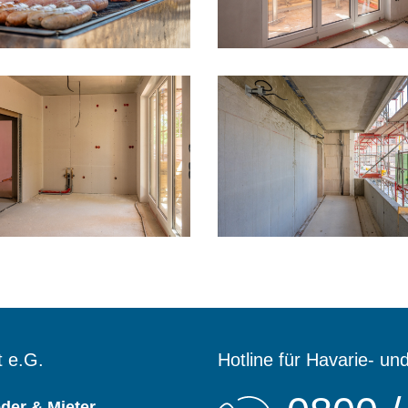
 e.G.
Hotline für Havarie- un
eder & Mieter