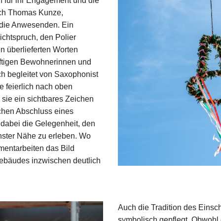
n für ihr Engagement und die
auch Thomas Kunze,
 die Anwesenden. Ein
ichtspruch, den Polier
n überlieferten Worten
ftigen Bewohnerinnen und
h begleitet von Saxophonist
 feierlich nach oben
sie ein sichtbares Zeichen
eichen Abschluss eines
 dabei die Gelegenheit, den
hster Nähe zu erleben. Wo
entarbeiten das Bild
ebäudes inzwischen deutlich
Auch die Tradition des Einsc
symbolisch gepflegt. Obwohl