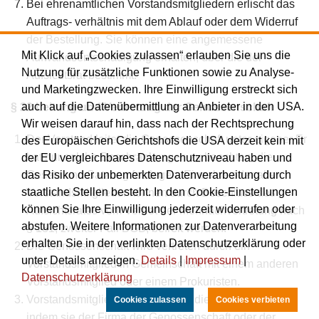
Bei ehrenamtlichen Vorstandsmitgliedern erlischt das
Auftrags- verhältnis mit dem Ablauf oder dem Widerruf
der Bestellung. Sie können eine angemessene
Mit Klick auf „Cookies zulassen“ erlauben Sie uns die
Aufwandsentschädigung erhalten, über die der
Nutzung für zusätzliche Funktionen sowie zu Analyse-
Aufsichtsrat bestimmt.
und Marketingzwecken. Ihre Einwilligung erstreckt sich
auch auf die Datenübermittlung an Anbieter in den USA.
§ 22
Leitung und Vertretung der Genossenschaft
Wir weisen darauf hin, dass nach der Rechtsprechung
Der Vorstand leitet die Genossenschaft unter eigener Er
des Europäischen Gerichtshofs die USA derzeit kein mit
hat nur solche Beschränkungen zu beachten, die
der EU vergleichbares Datenschutzniveau haben und
Gesetz und Satzung festlegen. Einzelne oder alle
das Risiko der unbemerkten Datenverarbeitung durch
staatliche Stellen besteht. In den Cookie-Einstellungen
Vorstandsmitglieder können durch Beschluss des
können Sie Ihre Einwilligung jederzeit widerrufen oder
Aufsichtsrates vom Verbot der Mehrfachvertretung nach
abstufen. Weitere Informationen zur Datenverarbeitung
§ 181, zweiter Fall BGB, befreit werden.
erhalten Sie in der verlinkten Datenschutzerklärung oder
Die Genossenschaft wird vertreten durch ein
unter Details anzeigen.
Details
|
Impressum
|
Vorstandsmitglied in Gemeinschaft mit einem anderen
Datenschutzerklärung
Vorstandsmitglied oder einem Prokuristen.
Vorstandsmitglieder zeichnen für die Genossenschaft,
Cookies zulassen
Cookies verbieten
indem sie der Firma der Genossenschaft oder der